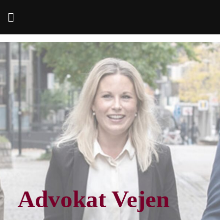
Fortsæt
til
indhold
Advokat Vejen