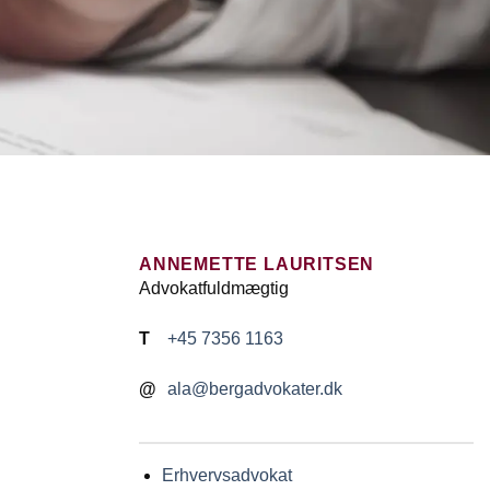
ANNEMETTE LAURITSEN
Advokatfuldmægtig
T
+45 7356 1163
@
ala@bergadvokater.dk
Erhvervsadvokat