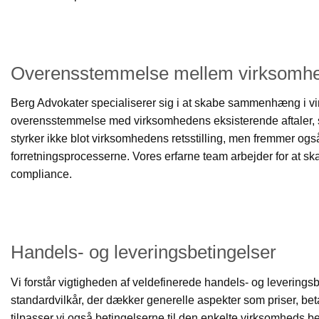
Overensstemmelse mellem virksomhe
Berg Advokater specialiserer sig i at skabe sammenhæng i virks
overensstemmelse med virksomhedens eksisterende aftaler, s
styrker ikke blot virksomhedens retsstilling, men fremmer ogs
forretningsprocesserne. Vores erfarne team arbejder for at sk
compliance.
Handels- og leveringsbetingelser
Vi forstår vigtigheden af veldefinerede handels- og levering
standardvilkår, der dækker generelle aspekter som priser, bet
tilpasser vi også betingelserne til den enkelte virksomheds be