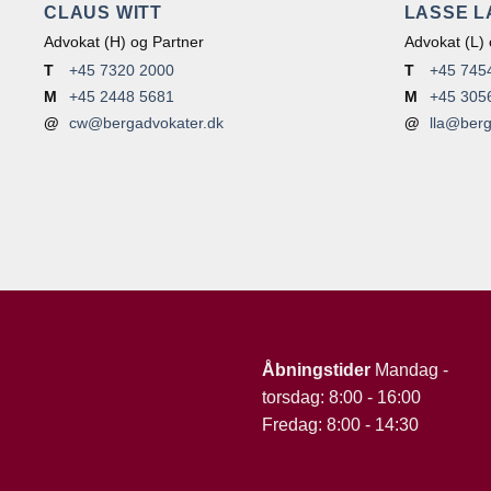
CLAUS WITT
LASSE 
Advokat (H) og Partner
Advokat (L) 
T
+45 7320 2000
T
+45 745
M
+45 2448 5681
M
+45 305
@
cw@bergadvokater.dk
@
lla@berg
Åbningstider
Mandag -
torsdag: 8:00 - 16:00
Fredag: 8:00 - 14:30