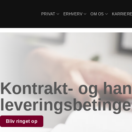
Fortsæt
til
PRIVAT
ERHVERV
OM OS
KARRIER
indhold
Kontrakt- og han
leveringsbetinge
Bliv ringet op