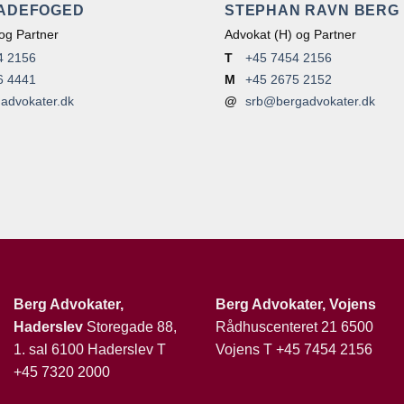
LADEFOGED
STEPHAN RAVN BERG
og Partner
Advokat (H) og Partner
4 2156
T
+45 7454 2156
6 4441
M
+45 2675 2152
advokater.dk
@
srb@bergadvokater.dk
Berg Advokater,
Berg Advokater, Vojens
Haderslev
Storegade 88,
Rådhuscenteret 21 6500
1. sal 6100 Haderslev T
Vojens T
+45 7454 2156
+45 7320 2000