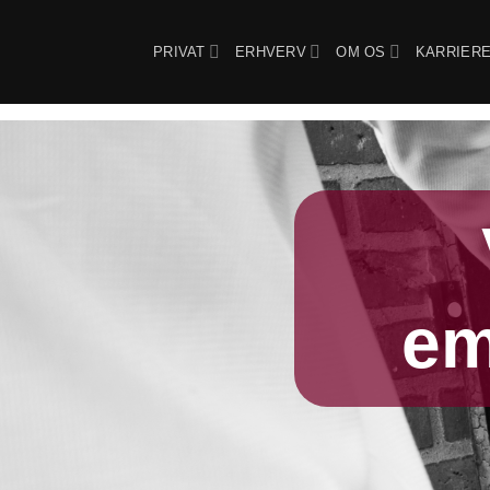
Fortsæt
til
PRIVAT
ERHVERV
OM OS
KARRIER
indhold
em