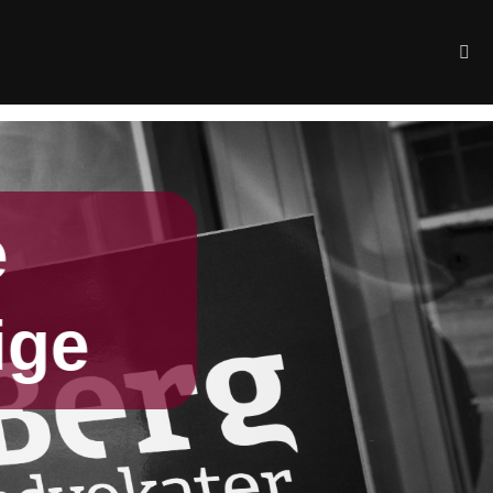
e
ige