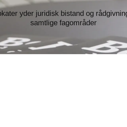
ater yder juridisk bistand og rådgivnin
samtlige fagområder