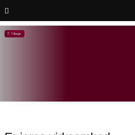
Fortsæt
til
indhold
Tilbage