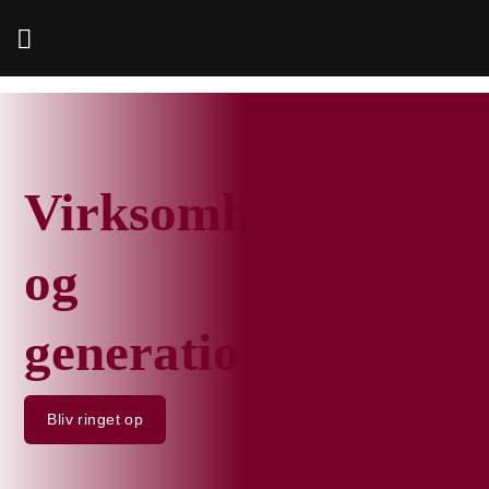
Fortsæt
til
indhold
Virksomhedsoverdr
og
generationsskifte
Bliv ringet op