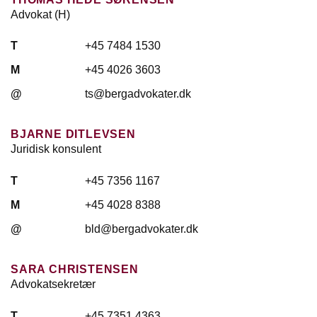
Advokat (H)
T
+45 7484 1530
M
+45 4026 3603
@
ts@bergadvokater.dk
BJARNE DITLEVSEN
Juridisk konsulent
T
+45 7356 1167
M
+45 4028 8388
@
bld@bergadvokater.dk
SARA CHRISTENSEN
Advokatsekretær
T
+45 7351 4363