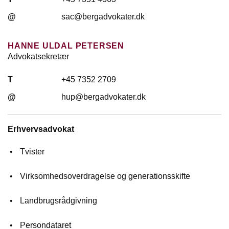
@
sac@bergadvokater.dk
HANNE ULDAL PETERSEN
Advokatsekretær
T
+45 7352 2709
@
hup@bergadvokater.dk
Erhvervsadvokat
Tvister
Virksomhedsoverdragelse og generationsskifte
Landbrugsrådgivning
Persondataret