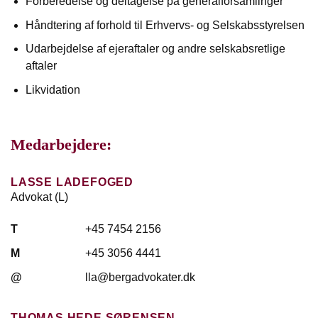
Forberedelse og deltagelse på generalforsamlinger
Håndtering af forhold til Erhvervs- og Selskabsstyrelsen
Udarbejdelse af ejeraftaler og andre selskabsretlige
aftaler
Likvidation
Medarbejdere:
LASSE LADEFOGED
Advokat (L)
T
+45 7454 2156
M
+45 3056 4441
@
lla@bergadvokater.dk
THOMAS HEDE SØRENSEN