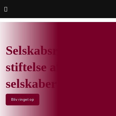
Fortsæt
til
indhold
Selskabsret og
stiftelse af
selskaber
Bliv ringet op