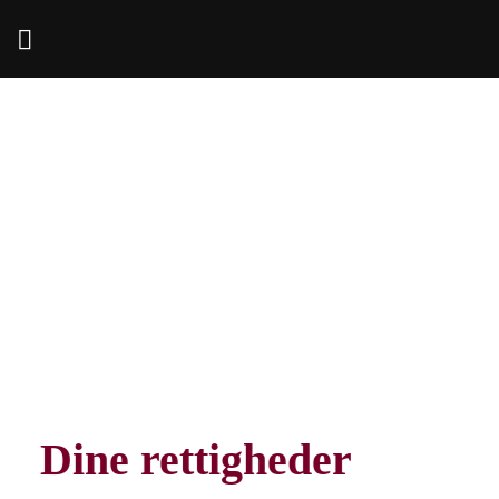
Fortsæt
til
indhold
Dine rettigheder