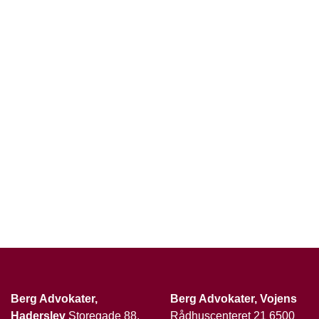
Berg Advokater,
Berg Advokater, Vojens
Haderslev
Storegade 88,
Rådhuscenteret 21 6500