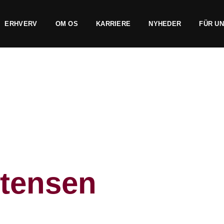
ERHVERV
OM OS
KARRIERE
NYHEDER
FÜR U
stensen