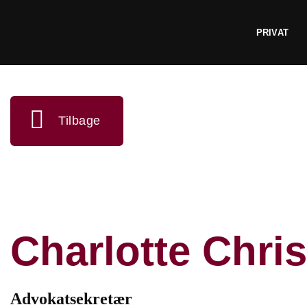
Fortsæt
til
PRIVAT
indhold
Tilbage
Charlotte Chri
Advokatsekretær