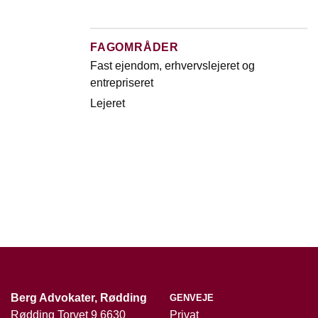
FAGOMRÅDER
Fast ejendom, erhvervslejeret og
entrepriseret
Lejeret
Berg Advokater, Rødding
GENVEJE
Rødding Torvet 9 6630
Privat