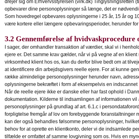
drejer sig om Erhvervsstyrelsen (virk.dk) Tinglysningsretten (
opbevarer dine personoplysninger så længe, det er nødvendigt 
Som hovedregel opbevares oplysningerne i 25 år, 15 år og 10 å
være kortere eller længere opbevaringsperioder, herunder for at
3.2 Gennemførelse af hvidvaskprocedure og
I sager, der omhandler transaktion af værdier, skal vi i henhol
ejere er. Det samme krav gælder, når vi på vegne af en klient s
virksomhed klient hos os, kan du derfor blive bedt om at tilvej
at identificere din arbejdsgivers reelle ejere. For at kunne ge
række almindelige personoplysninger herunder navn, adresse, f
oplysningerne bekræftet i form af eksempelvis en indscannet ko
Når de reelle ejere ikke er danske eller har fast ophold i Dan
dokumentation. Kilderne til indsamlingen af informationen vil
personoplysninger på grundlag af art. 6.1.c i persondataforord
forpligtelse fremgår af lov om forebyggende foranstaltninger m
kan der også behandles følsomme personoplysninger, hvilket vil
behov for at oprette en klientkonto, deler vi de indsamlede
tilfælde er omfattet af samme lovgivning som os. Hvis en mynd