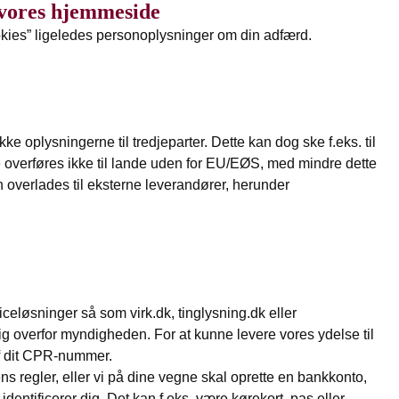
 vores hjemmeside
kies” ligeledes personoplysninger om din adfærd.
ke oplysningerne til tredjeparter. Dette kan dog ske f.eks. til
 overføres ikke til lande uden for EU/EØS, med mindre dette
n overlades til eksterne leverandører, herunder
viceløsninger så som virk.dk, tinglysning.dk eller
e dig overfor myndigheden. For at kunne levere vores ydelse til
 af dit CPR-nummer.
ens regler, eller vi på dine vegne skal oprette en bankkonto,
 identificerer dig. Det kan f.eks. være kørekort, pas eller