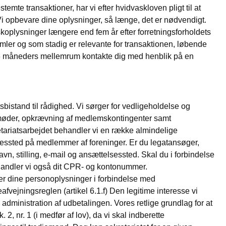
temte transaktioner, har vi efter hvidvaskloven pligt til at
i opbevare dine oplysninger, så længe, det er nødvendigt.
oplysninger længere end fem år efter forretningsforholdets
dsamler og som stadig er relevante for transaktionen, løbende
 36 måneders mellemrum kontakte dig med henblik på en
sbistand til rådighed. Vi sørger for vedligeholdelse og
af møder, opkrævning af medlemskontingenter samt
etariatsarbejdet behandler vi en række almindelige
lsessted på medlemmer af foreninger. Er du legatansøger,
, stilling, e-mail og ansættelsessted. Skal du i forbindelse
handler vi også dit CPR- og kontonummer.
dler dine personoplysninger i forbindelse med
vejningsreglen (artikel 6.1.f) Den legitime interesse vi
administration af udbetalingen. Vores retlige grundlag for at
, nr. 1 (i medfør af lov), da vi skal indberette