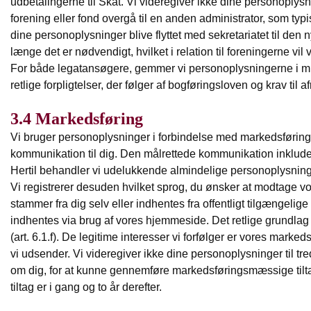
udbetalingerne til Skat. Vi videregiver ikke dine personoplysn
forening eller fond overgå til en anden administrator, som typ
dine personoplysninger blive flyttet med sekretariatet til den
længe det er nødvendigt, hvilket i relation til foreningerne
For både legatansøgere, gemmer vi personoplysningerne i mind
retlige forpligtelser, der følger af bogføringsloven og krav til af
3.4 Markedsføring
Vi bruger personoplysninger i forbindelse med markedsførings
kommunikation til dig. Den målrettede kommunikation inklud
Hertil behandler vi udelukkende almindelige personoplysninger
Vi registrerer desuden hvilket sprog, du ønsker at modtage v
stammer fra dig selv eller indhentes fra offentligt tilgængelige
indhentes via brug af vores hjemmeside. Det retlige grundlag
(art. 6.1.f). De legitime interesser vi forfølger er vores marke
vi udsender. Vi videregiver ikke dine personoplysninger til tr
om dig, for at kunne gennemføre markedsføringsmæssige til
tiltag er i gang og to år derefter.