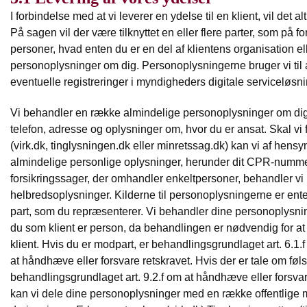
I forbindelse med at vi leverer en ydelse til en klient, vil det 
På sagen vil der være tilknyttet en eller flere parter, som på fo
personer, hvad enten du er en del af klientens organisation ell
personoplysninger om dig. Personoplysningerne bruger vi ti
eventuelle registreringer i myndigheders digitale serviceløsni
Vi behandler en række almindelige personoplysninger om dig,
telefon, adresse og oplysninger om, hvor du er ansat. Skal vi 
(virk.dk, tinglysningen.dk eller minretssag.dk) kan vi af hensyn 
almindelige personlige oplysninger, herunder dit CPR-numme
forsikringssager, der omhandler enkeltpersoner, behandler vi 
helbredsoplysninger. Kilderne til personoplysningerne er enten
part, som du repræsenterer. Vi behandler dine personoplysning
du som klient er person, da behandlingen er nødvendig for at
klient. Hvis du er modpart, er behandlingsgrundlaget art. 6.1.
at håndhæve eller forsvare retskravet. Hvis der er tale om 
behandlingsgrundlaget art. 9.2.f om at håndhæve eller forsvare r
kan vi dele dine personoplysninger med en række offentlige