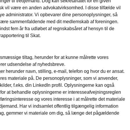
inger til tredjemand. Dog kan sekretariatet for en given
isk vil være en anden advokatvirksomhed. I disse tilfælde vil
 nye administrator. Vi opbevarer dine personoplysninger, så
 vil være sammenfaldende med dit medlemskab af foreningen.
st fem år fra udløbet af regnskabsåret af hensyn til de
rapportering til Skat.
mæssige tiltag, herunder for at kunne målrette vores
erer udsendelse af nyhedsbreve.
 herunder navn, stilling, e-mail, telefon og hvor du er ansat.
ores materiale på. De personoplysninger, som vi anvender,
 kilder, f.eks. din LinkedIn profil. Oplysningerne kan også
 for at behandle oplysningerne er interesseafvejningsreglen
dsføringsinteresse og vores interesse i at målrette det materiale
edjemand. Har vi indsamlet offentlig tilgængelig information
tag, gemmer vi materiale om dig, så længe det pågældende