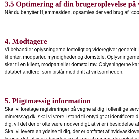
3.5 Optimering af din brugeroplevelse på
Når du benytter Hjemmesiden, opsamles der ved brug af “coo
4. Modtagere
Vi behandler oplysningerne fortroligt og videregiver generelt ik
klienter, modparter, myndigheder og domstole. Oplysningerne
sker til en klient, modpart eller domstol mv. Oplysningerne ka
databehandlere, som bistår med drift af virksomheden.
5. Pligtmæssig information
Skal vi foretage registreringer på vegne af dig i offentlige ser
minretssag.dk, skal vi være i stand til entydigt at identificer
dig, vil det derfor ofte være nødvendigt, at vi er i besiddelse
Skal vi levere en ydelse til dig, der er omfattet af hvidvasklov
kræver det, at vi er i besiddelse af kopi af papirer, der entydigt