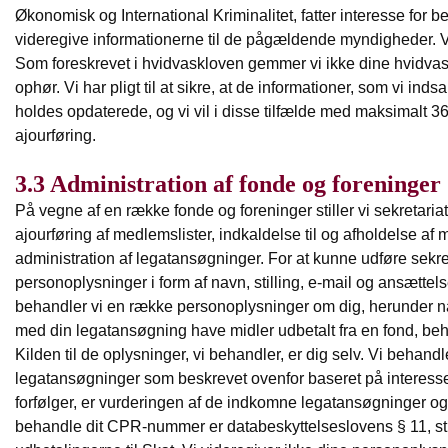
Økonomisk og International Kriminalitet, fatter interesse for bes
videregive informationerne til de pågældende myndigheder. V
Som foreskrevet i hvidvaskloven gemmer vi ikke dine hvidvask
ophør. Vi har pligt til at sikre, at de informationer, som vi in
holdes opdaterede, og vi vil i disse tilfælde med maksimalt
ajourføring.
3.3 Administration af fonde og foreninger
På vegne af en række fonde og foreninger stiller vi sekretariat
ajourføring af medlemslister, indkaldelse til og afholdelse 
administration af legatansøgninger. For at kunne udføre sekr
personoplysninger i form af navn, stilling, e-mail og ansætte
behandler vi en række personoplysninger om dig, herunder navn
med din legatansøgning have midler udbetalt fra en fond, be
Kilden til de oplysninger, vi behandler, er dig selv. Vi behan
legatansøgninger som beskrevet ovenfor baseret på interesseaf
forfølger, er vurderingen af de indkomne legatansøgninger og 
behandle dit CPR-nummer er databeskyttelseslovens § 11, stk. 2