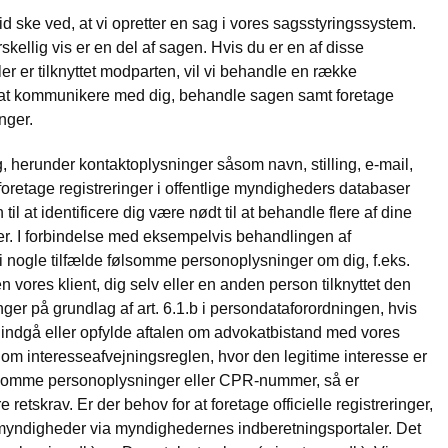
altid ske ved, at vi opretter en sag i vores sagsstyringssystem.
rskellig vis er en del af sagen. Hvis du er en af disse
er er tilknyttet modparten, vil vi behandle en række
l at kommunikere med dig, behandle sagen samt foretage
nger.
 herunder kontaktoplysninger såsom navn, stilling, e-mail,
foretage registreringer i offentlige myndigheders databaser
til at identificere dig være nødt til at behandle flere af dine
r. I forbindelse med eksempelvis behandlingen af
i nogle tilfælde følsomme personoplysninger om dig, f.eks.
 vores klient, dig selv eller en anden person tilknyttet den
er på grundlag af art. 6.1.b i persondataforordningen, hvis
 indgå eller opfylde aftalen om advokatbistand med vores
f om interesseafvejningsreglen, hvor den legitime interesse er
følsomme personoplysninger eller CPR-nummer, så er
etskrav. Er der behov for at foretage officielle registreringer,
 myndigheder via myndighedernes indberetningsportaler. Det