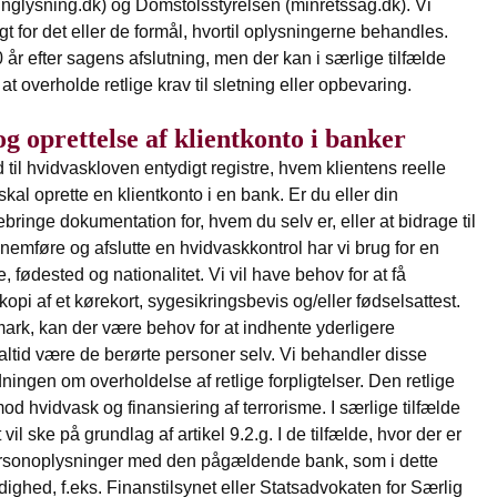
tinglysning.dk) og Domstolsstyrelsen (minretssag.dk). Vi
for det eller de formål, hvortil oplysningerne behandles.
r efter sagens afslutning, men der kan i særlige tilfælde
 overholde retlige krav til sletning eller opbevaring.
 oprettelse af klientkonto i banker
d til hvidvaskloven entydigt registre, hvem klientens reelle
kal oprette en klientkonto i en bank. Er du eller din
ebringe dokumentation for, hvem du selv er, eller at bidrage til
nnemføre og afslutte en hvidvaskkontrol har vi brug for en
ødested og nationalitet. Vi vil have behov for at få
pi af et kørekort, sygesikringsbevis og/eller fødselsattest.
mark, kan der være behov for at indhente yderligere
 altid være de berørte personer selv. Vi behandler disse
ningen om overholdelse af retlige forpligtelser. Den retlige
od hvidvask og finansiering af terrorisme. I særlige tilfælde
 ske på grundlag af artikel 9.2.g. I de tilfælde, hvor der er
 personoplysninger med den pågældende bank, som i dette
ighed, f.eks. Finanstilsynet eller Statsadvokaten for Særlig