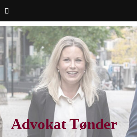
Fortsæt
til
indhold
Advokat Tønder