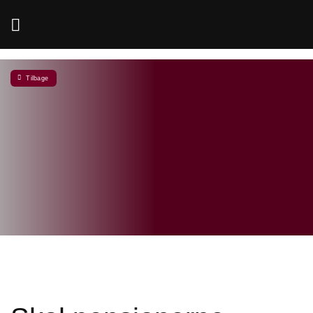
Fortsæt
til
indhold
Tilbage