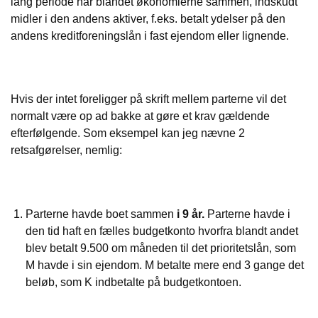
lang periode har blandet økonomierne sammen, indskudt
midler i den andens aktiver, f.eks. betalt ydelser på den
andens kreditforeningslån i fast ejendom eller lignende.
Hvis der intet foreligger på skrift mellem parterne vil det
normalt være op ad bakke at gøre et krav gældende
efterfølgende. Som eksempel kan jeg nævne 2
retsafgørelser, nemlig:
Parterne havde boet sammen
i 9 år.
Parterne havde i
den tid haft en fælles budgetkonto hvorfra blandt andet
blev betalt 9.500 om måneden til det prioritetslån, som
M havde i sin ejendom. M betalte mere end 3 gange det
beløb, som K indbetalte på budgetkontoen.