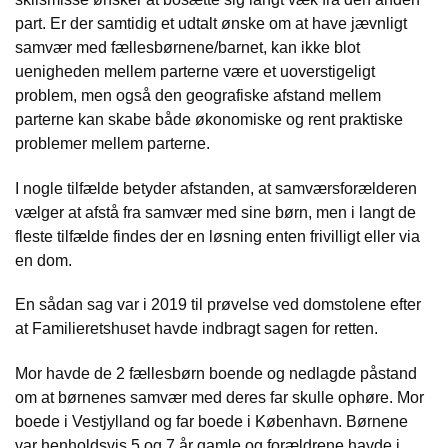
part. Er der samtidig et udtalt ønske om at have jævnligt
samvær med fællesbørnene/barnet, kan ikke blot
uenigheden mellem parterne være et uoverstigeligt
problem, men også den geografiske afstand mellem
parterne kan skabe både økonomiske og rent praktiske
problemer mellem parterne.
I nogle tilfælde betyder afstanden, at samværsforælderen
vælger at afstå fra samvær med sine børn, men i langt de
fleste tilfælde findes der en løsning enten frivilligt eller via
en dom.
En sådan sag var i 2019 til prøvelse ved domstolene efter
at Familieretshuset havde indbragt sagen for retten.
Mor havde de 2 fællesbørn boende og nedlagde påstand
om at børnenes samvær med deres far skulle ophøre. Mor
boede i Vestjylland og far boede i København. Børnene
var henholdsvis 5 og 7 år gamle og forældrene havde i