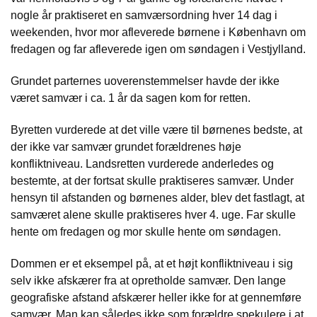
nogle år praktiseret en samværsordning hver 14 dag i
weekenden, hvor mor afleverede børnene i København om
fredagen og far afleverede igen om søndagen i Vestjylland.
Grundet parternes uoverenstemmelser havde der ikke
været samvær i ca. 1 år da sagen kom for retten.
Byretten vurderede at det ville være til børnenes bedste, at
der ikke var samvær grundet forældrenes høje
konfliktniveau. Landsretten vurderede anderledes og
bestemte, at der fortsat skulle praktiseres samvær. Under
hensyn til afstanden og børnenes alder, blev det fastlagt, at
samværet alene skulle praktiseres hver 4. uge. Far skulle
hente om fredagen og mor skulle hente om søndagen.
Dommen er et eksempel på, at et højt konfliktniveau i sig
selv ikke afskærer fra at opretholde samvær. Den lange
geografiske afstand afskærer heller ikke for at gennemføre
samvær. Man kan således ikke som forældre spekulere i at