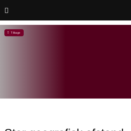
Fortsæt
til
indhold
Tilbage